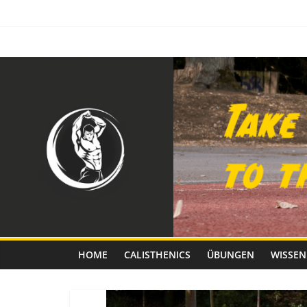
Zum
Inhalt
springen
Calisthenics
Fitness
HOME
CALISTHENICS
ÜBUNGEN
WISSEN