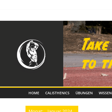
Zum
Inhalt
springen
Calisthenics
Fitness
HOME
CALISTHENICS
ÜBUNGEN
WISSEN
Monat:
Januar 2024