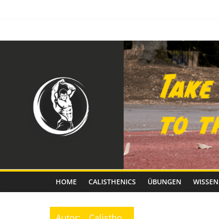
Zum
Inhalt
springen
Calisthenics
Fitness
HOME
CALISTHENICS
ÜBUNGEN
WISSEN
Autor:
Calistho