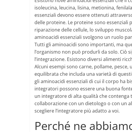
Esistono nove aminoacidi essenziali che il c
isoleucina, leucina, lisina, metionina, fenila
essenziali devono essere ottenuti attraverso
delle proteine. Le proteine sono essenziali p
riparazione delle cellule, lo sviluppo musco
aminoacidi essenziali svolgono un ruolo pa
Tutti gli aminoacidi sono importanti, ma qu
l’organismo non può produrli da solo. Ciò si
l’integrazione. Esistono diversi alimenti ricc
Alcuni esempi sono carne, pollame, pesce, uova
equilibrata che includa una varietà di questi
gli aminoacidi essenziali di cui il corpo ha 
integratori possono essere una buona fonte 
un integratore di alta qualità che contenga t
collaborazione con un dietologo o con un alt
scegliere l’integratore più adatto a voi.
Perché ne abbiam