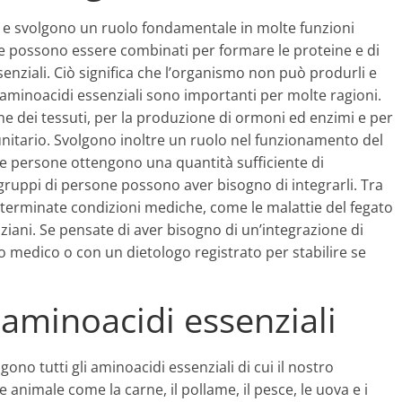
e e svolgono un ruolo fondamentale in molte funzioni
e possono essere combinati per formare le proteine e di
nziali. Ciò significa che l’organismo non può produrli e
 aminoacidi essenziali sono importanti per molte ragioni.
one dei tessuti, per la produzione di ormoni ed enzimi e per
nitario. Svolgono inoltre un ruolo nel funzionamento del
e persone ottengono una quantità sufficiente di
 gruppi di persone possono aver bisogno di integrarli. Tra
eterminate condizioni mediche, come le malattie del fegato
anziani. Se pensate di aver bisogno di un’integrazione di
ro medico o con un dietologo registrato per stabilire se
i aminoacidi essenziali
ono tutti gli aminoacidi essenziali di cui il nostro
animale come la carne, il pollame, il pesce, le uova e i