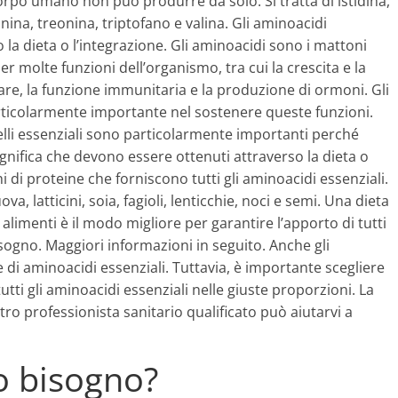
orpo umano non può produrre da solo. Si tratta di istidina,
lanina, treonina, triptofano e valina. Gli aminoacidi
 la dieta o l’integrazione. Gli aminoacidi sono i mattoni
er molte funzioni dell’organismo, tra cui la crescita e la
lare, la funzione immunitaria e la produzione di ormoni. Gli
rticolarmente importante nel sostenere queste funzioni.
elli essenziali sono particolarmente importanti perché
gnifica che devono essere ottenuti attraverso la dieta o
hi di proteine che forniscono tutti gli aminoacidi essenziali.
, latticini, soia, fagioli, lenticchie, noci e semi. Una dieta
 alimenti è il modo migliore per garantire l’apporto di tutti
bisogno. Maggiori informazioni in seguito. Anche gli
di aminoacidi essenziali. Tuttavia, è importante scegliere
utti gli aminoacidi essenziali nelle giuste proporzioni. La
ro professionista sanitario qualificato può aiutarvi a
o bisogno?