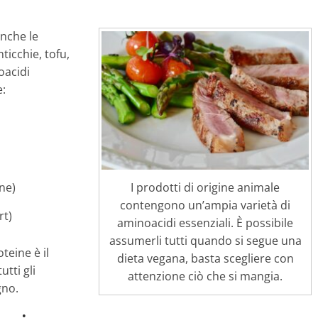
Anche le
ticchie, tofu,
oacidi
e:
I prodotti di origine animale
ne)
contengono un’ampia varietà di
rt)
aminoacidi essenziali. È possibile
assumerli tutti quando si segue una
teine è il
dieta vegana, basta scegliere con
tti gli
attenzione ciò che si mangia.
gno.