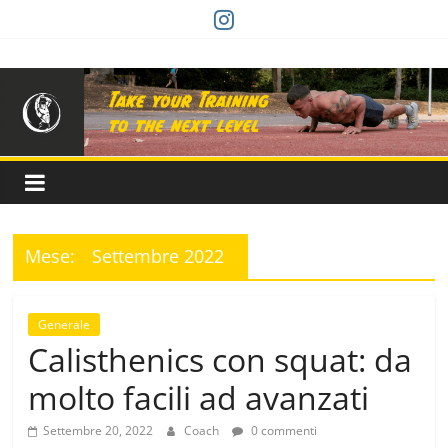
Salta
al
Calisthenics
contenuto
Fitness
Mese:
Settembre 2022
Generale
Calisthenics con squat: da
molto facili ad avanzati
Settembre 20, 2022
Coach
0 commenti